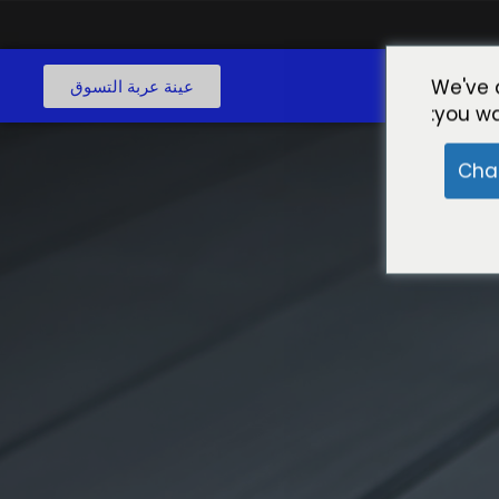
ع
We've 
عينة عربة التسوق
you wa
Cha