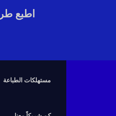
اطبع طري
مستهلكات الطباعة
كن شريكاً معنا