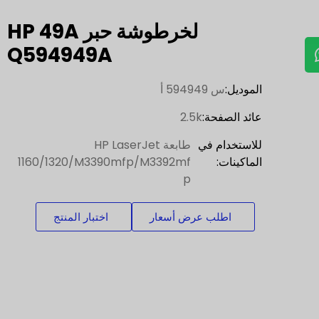
لخرطوشة حبر HP 49A
Q594949A
الموديل:
س 594949 أ
عائد الصفحة:
2.5k
للاستخدام في
طابعة HP LaserJet
الماكينات:
1160/1320/M3390mfp/M3392mf
p
اطلب عرض أسعار
اختبار المنتج