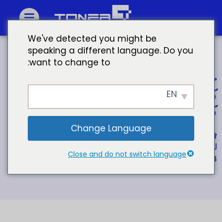
We've detected you might be
speaking a different language. Do you
want to change to:
خراطيش حبر كيوسيرا حبر طابعة
كيوسيرا m5521cdw حبر طابعة
EN
كيوسيرا
Change Language
الصفحة الرئيسية
لمجموعة خرطوشة الحبر الملون كيوسيرا TK-5230 5231 5232
Close and do not switch language
5234 5234 5234 طقم حبر ملون