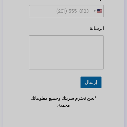
U
n
i
الرسالة
t
e
d
S
t
a
t
e
إرسال
s
+
*نحن نحترم سريتك وجميع معلوماتك
1
محمية.