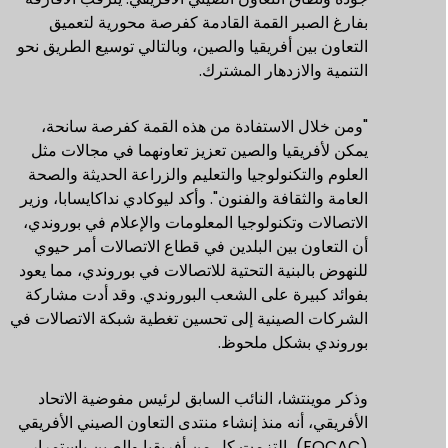
بفارغ الصبر القمة القادمة كفرصة محورية لتعميق
التعاون بين أفريقيا والصين، وبالتالي توسيع الطريق نحو
التنمية والازدهار المشترك.
"ومن خلال الاستفادة من هذه القمة كفرصة سانحة،
يمكن لأفريقيا والصين تعزيز تعاونهما في مجالات مثل
العلوم والتكنولوجيا والتعليم والزراعة الحديثة والصحة
العامة والثقافة والفنون". وأكد ليوكادي نداكايسابا، وزير
الاتصالات وتكنولوجيا المعلومات والإعلام في بوروندي،
أن التعاون بين البلدين في قطاع الاتصالات أمر حيوي
للنهوض بالبنية التحتية للاتصالات في بوروندي، مما يعود
بفوائد كبيرة على الشعب البوروندي. وقد أدت مشاركة
الشركات الصينية إلى تحسين تغطية شبكة الاتصالات في
بوروندي بشكل ملحوظ.
وذكر موينتشا، النائب السابق لرئيس مفوضية الاتحاد
الأفريقي، أنه منذ إنشاء منتدى التعاون الصيني الأفريقي
(FOCAC)، التزمت كل من أفريقيا والصين باستمرار