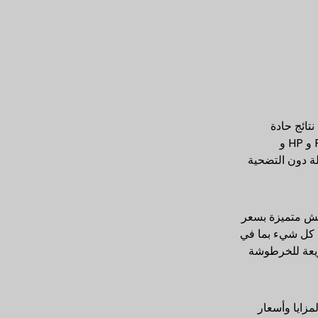
ح نتائج حادة
وموثوقة مطلوبة لمختلف مهام الطباعة. نحن ننتج خراطيش ذات قابلية تطبيق واسعة لأنها متوافقة مع طابعات Brother و Ricoh و HP و
ريًا من تقديم طلبات بالجملة دون التضحية
يش متميزة بسعر
الجملة. سواءً كان الأمر يتعلق باستبدال الحبر البسيط أو الطلبات المخصصة لمستلزمات طابعات ريكو، فإن لدى Toner Master كل شيء بما في
سريعة للخرطوشة
مزايا وأسعار