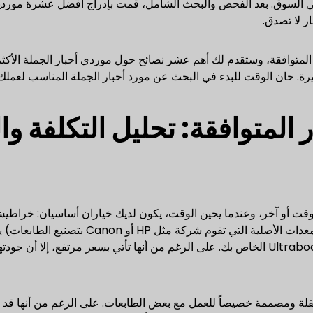
ي السوق. بعد الفحص والبحث الشامل، قمت بإدراج أفضل عشرة موردين
ر لا تصدق.
قالة تفصيلاً مفصلاً عن أحبار OEM والأحبار المتوافقة، وستقدم لك أهم عشر نصائح حول موردي أحبار الجملة ال
ة. حان الوقت للبدء في البحث عن مورد أحبار الجملة المناسب لعملك.
 الأحبار المتوافقة: تحليل التكلفة و
خراطيش حبر متوافقة. OEM (ضمان الشركة المُصنِّعة للمعدات الأصلية التي تقوم شركة مثل HP أ
الخرطوشة مصنوعة من قبل الشركة التي صنعت جهاز Ultrabook الخاص بك. على الرغم من أنها تأتي بسعر مرتفع، إلا أ
تقلة ومصممة خصيصاً للعمل مع بعض الطابعات. على الرغم من أنها قد 