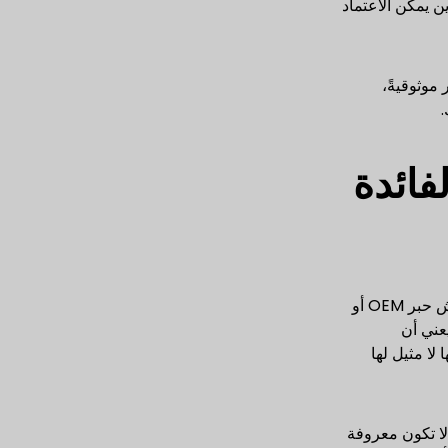
 يمكن الاعتماد
أكثر موثوقيةً،
الفائدة
يتعين على كل شركة أن تندفع لشراء خراطيش الحبر في وقت أو آخر، وعندما يحين الوقت، يكون لديك خياران أساسيان: خراطيش حبر OEM أو
و Canon بتصنيع الطابعات) يعني أن
ن جودتها لا مثيل لها
لا تكون معروفة