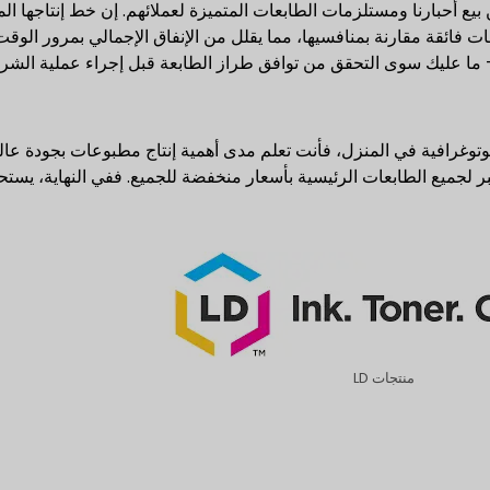
يع أحبارنا ومستلزمات الطابعات المتميزة لعملائهم. إن خط إنتاجها ال
ا من فئة OEM توفر إنتاجية صفحات فائقة مقارنة بمنافسيها، مما يقلل من الإنفاق الإجمالي بمرو
 ما عليك سوى التحقق من توافق طراز الطابعة قبل إجراء عملية الشراء
توغرافية في المنزل، فأنت تعلم مدى أهمية إنتاج مطبوعات بجودة عالي
الحبر والحبر لجميع الطابعات الرئيسية بأسعار منخفضة للجميع. ففي النهاية، يس
منتجات LD