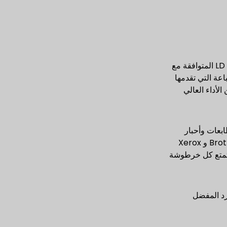
في حين أن العلامة التجارية الأصلية توفر الحبر والحبر الأصلي بأسعار باهظة، فإن منتجات LD تلبي المتطلبات من خلال خراطيش LD المتوافقة مع
طباعة التي تقدمها
 طريق التبديل إلى خراطيش LD Brand والاستفادة من الأداء العالي
الطابعات وأحبار
الطابعات لجميع العلامات التجارية للطابعات تقريبًا، بما في ذلك العلامات التجارية الأكثر استخدامًا. HP و Epson و Canon و Brother و Xerox
تتمتع كل خرطوشة
يجعل الشركة المورد المفضل