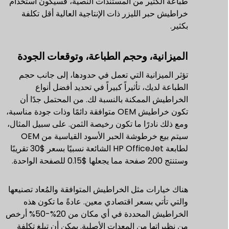
طباعة الكثير من المستندات النصية، فسيكون استخدام
خراطيش حبر الليزر ذات الإنتاجية العالية أقل تكلفة
بكثير.
الميزانية، وحجم الطباعة، وتوقعات الجودة
تؤثر الميزانية التي تعمل في حدودها، إلى جانب حجم
الطباعة لديك، تأثيراً كبيراً في تحديد أفضل أنواع
الخراطيش الممكنة بالنسبة لك. من المحتمل جدًا أن
تكون خراطيش OEM متوافقة دائمًا وذات جودة مناسبة،
ومع ذلك نادرًا ما تكون رخيصة الثمن. على سبيل المثال،
سيتم بيع خرطوشة الحبر الأسود القياسية من OEM
لطابعة HP OfficeJet الشائعة نسبيًا بسعر $30 تقريبًا
وستنتج 200 صفحة مما يجعلها $0.15 للصفحة الواحدة.
هناك خيارات مثل الخراطيش المتوافقة والمُعاد تصنيعها
والتي تأتي بسعر اقتصادي معين. عادةً ما تكون هذه
الخراطيش المحددة في أي مكان من 20%-50% أرخص
من نظيراتها من المعدات الأصلية. يمكن أن تبلغ تكلفة