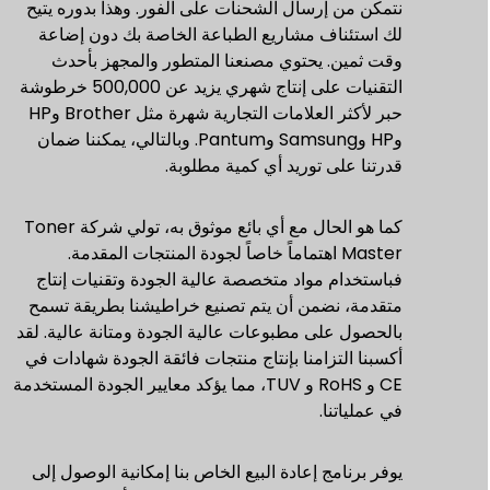
نتمكن من إرسال الشحنات على الفور. وهذا بدوره يتيح
لك استئناف مشاريع الطباعة الخاصة بك دون إضاعة
وقت ثمين. يحتوي مصنعنا المتطور والمجهز بأحدث
التقنيات على إنتاج شهري يزيد عن 500,000 خرطوشة
حبر لأكثر العلامات التجارية شهرة مثل Brother وHP
وHP وSamsung وPantum. وبالتالي، يمكننا ضمان
قدرتنا على توريد أي كمية مطلوبة.
كما هو الحال مع أي بائع موثوق به، تولي شركة Toner
Master اهتماماً خاصاً لجودة المنتجات المقدمة.
فباستخدام مواد متخصصة عالية الجودة وتقنيات إنتاج
متقدمة، نضمن أن يتم تصنيع خراطيشنا بطريقة تسمح
بالحصول على مطبوعات عالية الجودة ومتانة عالية. لقد
أكسبنا التزامنا بإنتاج منتجات فائقة الجودة شهادات في
CE و RoHS و TUV، مما يؤكد معايير الجودة المستخدمة
في عملياتنا.
يوفر برنامج إعادة البيع الخاص بنا إمكانية الوصول إلى