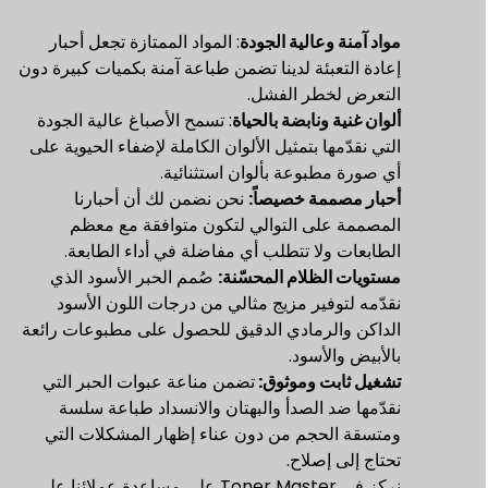
مواد آمنة وعالية الجودة
: المواد الممتازة تجعل أحبار
إعادة التعبئة لدينا تضمن طباعة آمنة بكميات كبيرة دون
التعرض لخطر الفشل.
ألوان غنية ونابضة بالحياة
: تسمح الأصباغ عالية الجودة
التي نقدّمها بتمثيل الألوان الكاملة لإضفاء الحيوية على
أي صورة مطبوعة بألوان استثنائية.
أحبار مصممة خصيصاً:
نحن نضمن لك أن أحبارنا
المصممة على التوالي لتكون متوافقة مع معظم
الطابعات ولا تتطلب أي مفاضلة في أداء الطابعة.
مستويات الظلام المحسّنة:
صُمم الحبر الأسود الذي
نقدّمه لتوفير مزيج مثالي من درجات اللون الأسود
الداكن والرمادي الدقيق للحصول على مطبوعات رائعة
بالأبيض والأسود.
تشغيل ثابت وموثوق:
تضمن مناعة عبوات الحبر التي
نقدّمها ضد الصدأ والبهتان والانسداد طباعة سلسة
ومتسقة الحجم من دون عناء إظهار المشكلات التي
تحتاج إلى إصلاح.
نركز في Toner Master على مساعدة عملائنا على