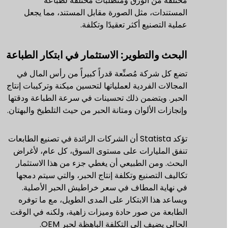
مختلفة من الورق ومتطلبات مختلفة لطباعة
المستندات، مثل الصورة مقابل المستند، مما يجعل
عملية التصنيع أكثر تعقيدًا وتكلفة.
البحث والتطوير: الاستثمار في ابتكار الطباعة
تضع كل شركة مُصنِّعة قدراً كبيراً من رأس المال في
المجالات الفردية لعملياتها لتحسين ميكنة وتركيبات إنتاج
الحبر. ويتضمن ذلك تحسينات في سرعة الطباعة ودقتها
وإنجازات الألوان ومتانة الحبر من حيث التلطيخ والبهتان.
تؤكد Statista أن الشركات الرائدة في تصنيع الطابعات
تنفق المليارات على مستوى السوق، كل عام، لأغراض
البحث. ومن الطبيعي أن يغطي جزء من هذا الاستثمار
تكاليف التصنيع وتكلفة إنتاج الحبر، والتي سيتم دمجها
في نهاية المطاف في سعر خراطيش الحبر الأصلية.
ويساعد هذا الابتكار على المدى الطويل، مع ما توفره
الطابعة من صور حادة وميزات زاهية، ولكنه في الوقت
الحالي يضيف إلى التكلفة الباهظة لحبر OEM.