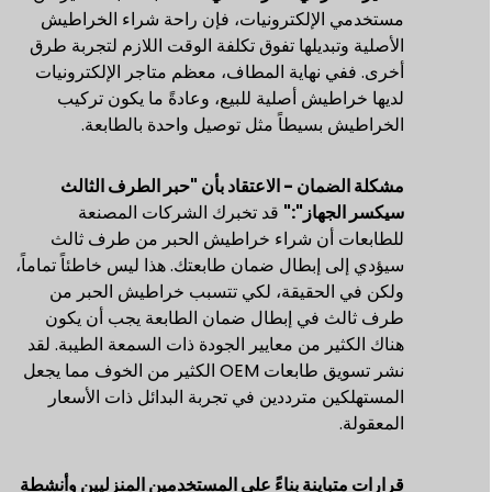
مستخدمي الإلكترونيات، فإن راحة شراء الخراطيش
الأصلية وتبديلها تفوق تكلفة الوقت اللازم لتجربة طرق
أخرى. ففي نهاية المطاف، معظم متاجر الإلكترونيات
لديها خراطيش أصلية للبيع، وعادةً ما يكون تركيب
الخراطيش بسيطاً مثل توصيل واحدة بالطابعة.
مشكلة الضمان - الاعتقاد بأن "حبر الطرف الثالث
سيكسر الجهاز":"
قد تخبرك الشركات المصنعة
للطابعات أن شراء خراطيش الحبر من طرف ثالث
سيؤدي إلى إبطال ضمان طابعتك. هذا ليس خاطئاً تماماً،
ولكن في الحقيقة، لكي تتسبب خراطيش الحبر من
طرف ثالث في إبطال ضمان الطابعة يجب أن يكون
هناك الكثير من معايير الجودة ذات السمعة الطيبة. لقد
نشر تسويق طابعات OEM الكثير من الخوف مما يجعل
المستهلكين مترددين في تجربة البدائل ذات الأسعار
المعقولة.
قرارات متباينة بناءً على المستخدمين المنزليين وأنشطة