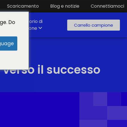
Scaricamento
Blog e notizie
Connettiamoci
Laboratorio di
ge. Do
Carrello campione
produzione
guage
 verso il successo