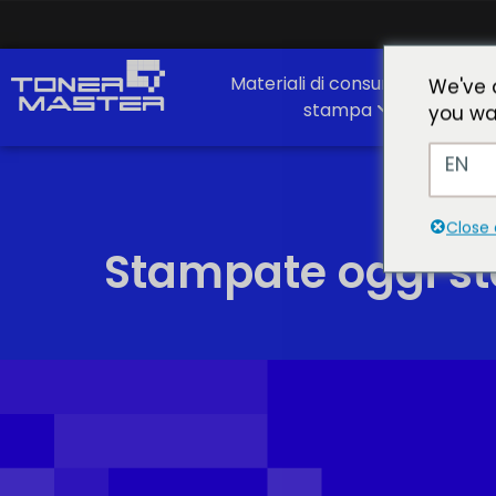
Materiali di consumo per la
We've 
stampa
you wa
EN
Close 
Stampate oggi ste