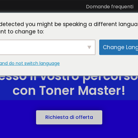
Domande frequenti
Collabora con noi
Vi presentiamo il Toner
detected you might be speaking a different langua
Master
nt to change to:
Change Lan
and do not switch language
sso il vostro percorso
con Toner Master!
Richiesta di offerta