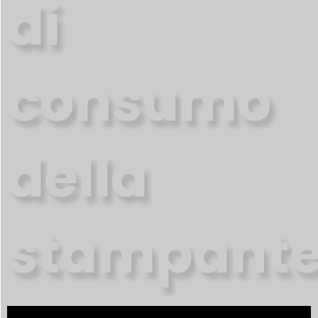
di
consumo
della
stampant