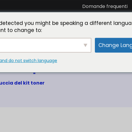
Domande frequenti
Collabora con noi
Vi presentiamo il Toner
detected you might be speaking a different langua
Master
nt to change to:
Change Lan
and do not switch language
er compatibile Canon
cia del kit toner