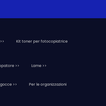
 >>
Kit toner per fotocopiatrice
uppatore >>
Lame >>
i gocce >>
Per le organizzazioni