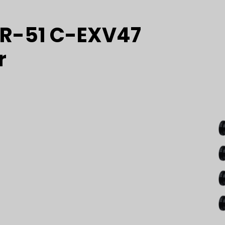
PR-51 C-EXV47
r