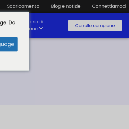
Scaricamento
Blog e notizie
Connettiamoci
Laboratorio di
ge. Do
Carrello campione
produzione
guage