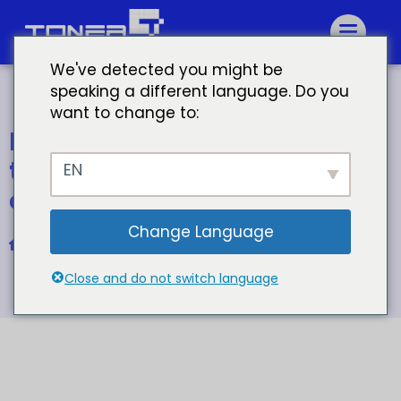
We've detected you might be
speaking a different language. Do you
want to change to:
Prezzo di fabbrica cartuccia
toner canon 070 cartuccia
EN
canon
Change Language
Casa
Per la cartuccia toner Canon CRG-070
Close and do not switch language