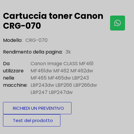
Cartuccia toner Canon
CRG-070
Modello:
CRG-070
Rendimento della pagina:
3k
Da
Canon Image CLASS MF461
utilizzare
MF461dw MF462 MF462dw
nelle
MF465 MF465dw LBP243
macchine:
LBP243dw LBP266 LBP266dw
LBP247 LBP247dw
RICHIEDI UN PREVENTIVO
Test del prodotto