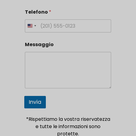
Telefono
*
U
n
i
Messaggio
t
e
d
S
t
a
t
e
Invia
s
+
*Rispettiamo la vostra riservatezza
1
e tutte le informazioni sono
protette.