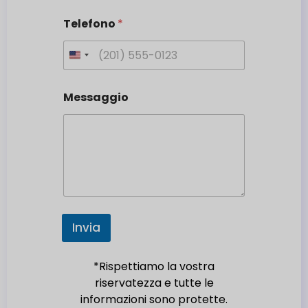
Telefono
*
U
n
i
Messaggio
t
e
d
S
t
a
t
e
Invia
s
+
*Rispettiamo la vostra
1
riservatezza e tutte le
informazioni sono protette.