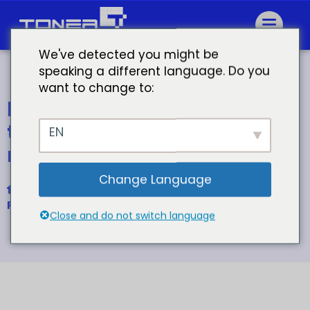
We've detected you might be
speaking a different language. Do you
want to change to:
hp laserjet m110w cartuccia
toner hp laserjet toner 141a
EN
nero
Change Language
Casa
Per la cartuccia di toner HP 141A W1410A
Close and do not switch language