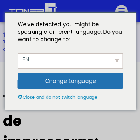
We've detected you might be
speaking a different language. Do you
Início
want to change to:
Todos os tipos de impressoras: Encontre a
combinação perfeita para seu orçamento
EN
Change Language
Todos os tipos
Close and do not switch language
de