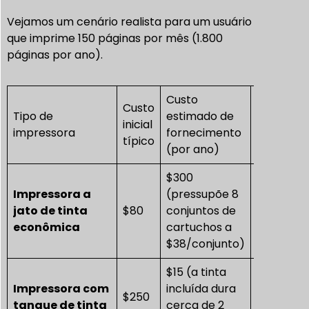
Vejamos um cenário realista para um usuário
que imprime 150 páginas por mês (1.800
páginas por ano).
Custo
Custo to
Custo
Tipo de
estimado de
de
inicial
impressora
fornecimento
proprie
típico
(por ano)
de 3 ano
$300
Impressora a
(pressupõe 8
jato de tinta
$80
conjuntos de
$980
econômica
cartuchos a
$38/conjunto)
$15 (a tinta
Impressora com
incluída dura
$250
$280
tanque de tinta
cerca de 2