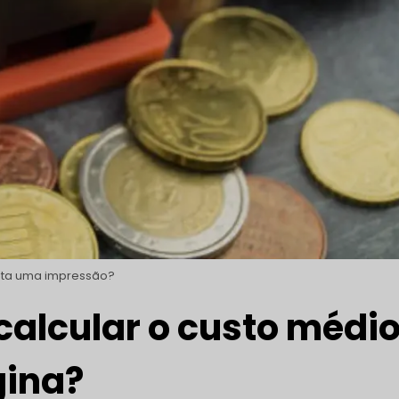
sta uma impressão?
calcular o custo médi
gina?