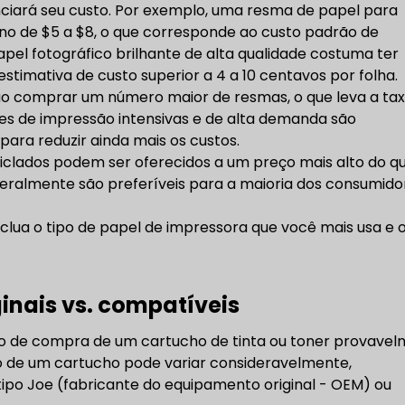
enciará seu custo. Por exemplo, uma resma de papel para
no de $5 a $8, o que corresponde ao custo padrão de
papel fotográfico brilhante de alta qualidade costuma ter
estimativa de custo superior a 4 a 10 centavos por folha.
o comprar um número maior de resmas, o que leva a ta
es de impressão intensivas e de alta demanda são
ara reduzir ainda mais os custos.
ciclados podem ser oferecidos a um preço mais alto do q
geralmente são preferíveis para a maioria dos consumido
nclua o tipo de papel de impressora que você mais usa e 
ginais vs. compatíveis
to de compra de um cartucho de tinta ou toner provave
to de um cartucho pode variar consideravelmente,
po Joe (fabricante do equipamento original - OEM) ou