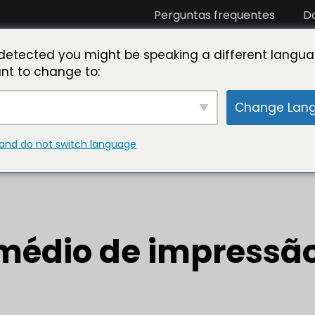
Perguntas frequentes
D
eja nosso parceiro
Conheça o Toner Master
Labo
detected you might be speaking a different langua
nt to change to:
Change Lan
por página
and do not switch language
 médio de impressã