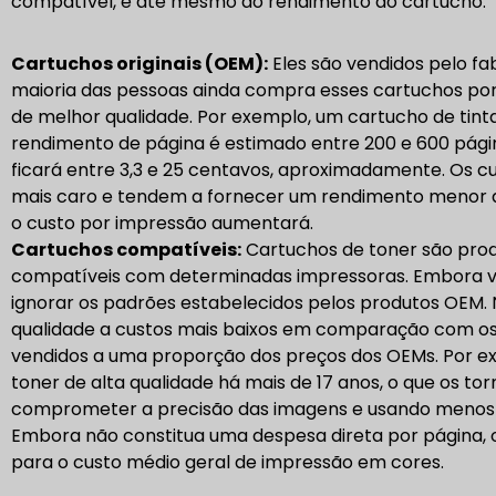
compatível, e até mesmo do rendimento do cartucho.
Cartuchos originais (OEM):
Eles são vendidos pelo fab
maioria das pessoas ainda compra esses cartuchos por
de melhor qualidade. Por exemplo, um cartucho de tin
rendimento de página é estimado entre 200 e 600 página
ficará entre 3,3 e 25 centavos, aproximadamente. Os 
mais caro
e tendem a fornecer um rendimento menor de 
o custo por impressão aumentará.
Cartuchos compatíveis:
Cartuchos de toner
são prod
compatíveis com determinadas impressoras. Embora va
ignorar os padrões estabelecidos pelos produtos OEM. 
qualidade a custos mais baixos em comparação com os
vendidos a uma proporção dos preços dos OEMs. Por ex
toner de alta qualidade há mais de 17 anos, o que os 
comprometer a precisão das imagens e usando menos 
Embora não constitua uma despesa direta por página,
para o custo médio geral de impressão em cores.