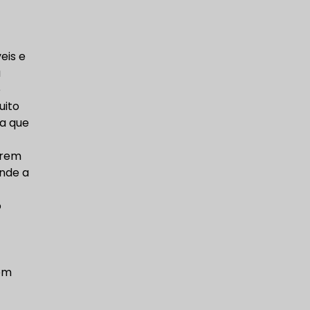
eis e
u
e
uito
ca que
erem
nde a
o
em