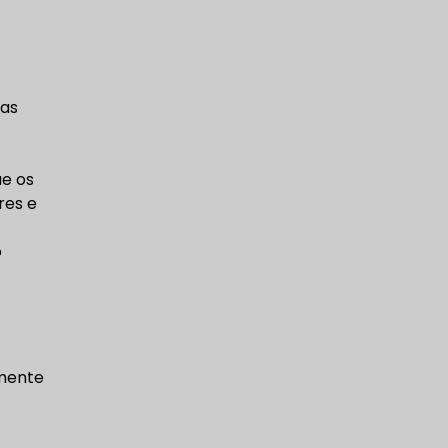
xas
ue os
res e
o
lmente