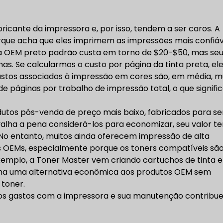
ricante da impressora e, por isso, tendem a ser caros. A
que acha que eles imprimem as impressões mais confiáv
ta OEM preto padrão custa em torno de $20-$50, mas se
s. Se calcularmos o custo por página da tinta preta, el
custos associados à impressão em cores são, em média,
m
páginas por trabalho de impressão total, o que signifi
utos pós-venda de preço mais baixo, fabricados para s
lha a pena considerá-los para economizar, seu valor te
No entanto, muitos ainda oferecem impressão de alta
 OEMs, especialmente porque os toners compatíveis sã
emplo, a Toner Master vem criando cartuchos de tinta e
torna uma alternativa econômica aos produtos OEM sem
toner.
 os gastos com a impressora e sua manutenção contribu