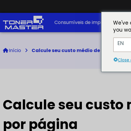
Consumíveis de impressão
S
We've 
you wa
EN
Início
Calcule seu custo médio de impressão 
Close 
Calcule seu custo
por página