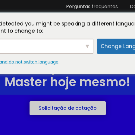
Perguntas frequentes
D
eja nosso parceiro
Conheça o Toner Master
Labo
detected you might be speaking a different langua
nt to change to:
Change Lan
and do not switch language
aminho para o suces
Master hoje mesmo!
Solicitação de cotação