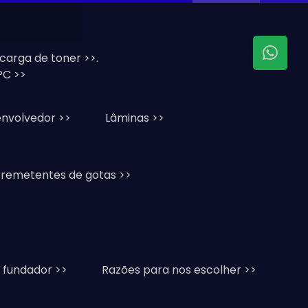
ecarga de toner >>.
C >>
nvolvedor >>
Lâminas >>
 remetentes de gotas >>
 fundador >>
Razões para nos escolher >>