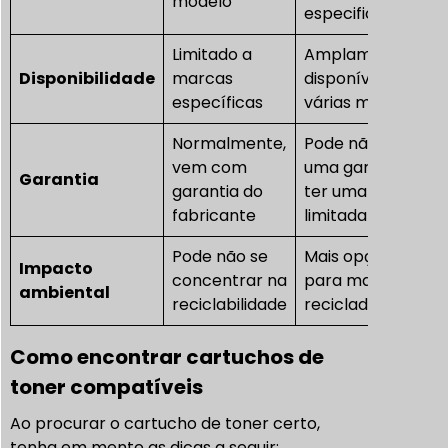
modelo
especificações)
Limitado a
Amplamente
Disponibilidade
marcas
disponível para
específicas
várias marcas
Normalmente,
Pode não incluir
vem com
uma garantia ou
Garantia
garantia do
ter uma garantia
fabricante
limitada
Pode não se
Mais opções
Impacto
concentrar na
para materiais
ambiental
reciclabilidade
reciclados
Como encontrar cartuchos de
toner compatíveis
Ao procurar o cartucho de toner certo,
tenha em mente as dicas a seguir: