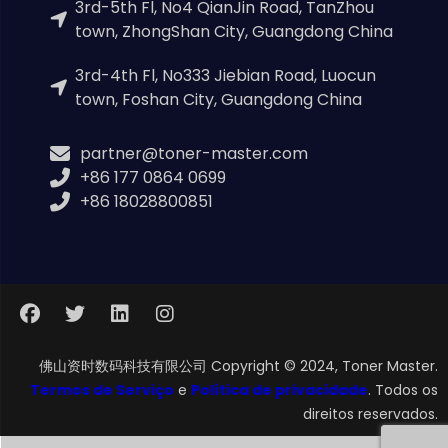
3rd-5th Fl, No4 QianJin Road, TanZhou
town, ZhongShan City, Guangdong China
3rd-4th Fl, No333 Jiebian Road, Luocun
town, Foshan City, Guangdong China
partner@toner-master.com
+86 177 0864 0699
+86 18028800851
佛山资时数码科技有限公司 Copyright © 2024, Toner Master.
Termos de Serviço
e
Política de privacidade
. Todos os
direitos reservados.