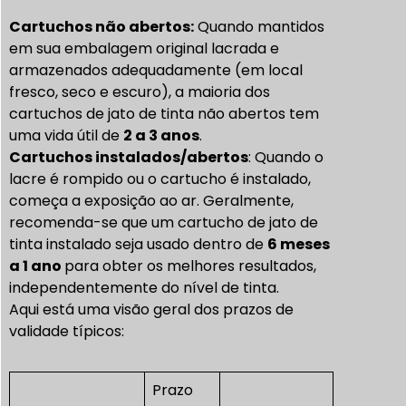
Cartuchos não abertos:
Quando mantidos
em sua embalagem original lacrada e
armazenados adequadamente (em local
fresco, seco e escuro), a maioria dos
cartuchos de jato de tinta não abertos tem
uma vida útil de
2 a 3 anos
.
Cartuchos instalados/abertos
: Quando o
lacre é rompido ou o cartucho é instalado,
começa a exposição ao ar. Geralmente,
recomenda-se que um cartucho de jato de
tinta instalado seja usado dentro de
6 meses
a 1 ano
para obter os melhores resultados,
independentemente do nível de tinta.
Aqui está uma visão geral dos prazos de
validade típicos:
Prazo