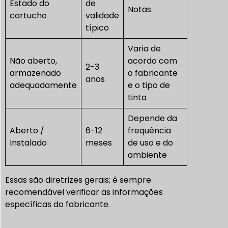
Estado do
de
Notas
cartucho
validade
típico
Varia de
Não aberto,
acordo com
2-3
armazenado
o fabricante
anos
adequadamente
e o tipo de
tinta
Depende da
Aberto /
6-12
frequência
Instalado
meses
de uso e do
ambiente
Essas são diretrizes gerais; é sempre
recomendável verificar as informações
específicas do fabricante.