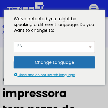
We've detected you might be
speaking a different language. Do you
Início
want to change to:
A tinta da impressora tem prazo de validade?
Saiba mais sobre as datas dos cartuchos de tinta
EN
Change Language
A tinta da
Close and do not switch language
impressora