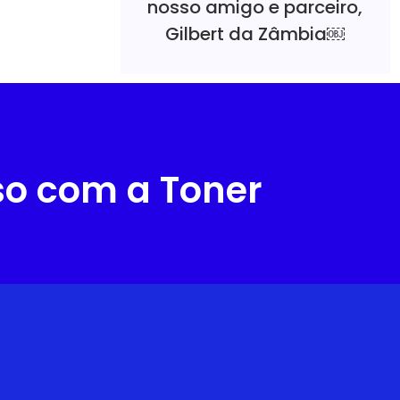
nosso amigo e parceiro,
Gilbert da Zâmbia￼
so com a Toner