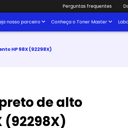
Perguntas frequentes
D
eja nosso parceiro
Conheça o Toner Master
Labo
mento HP 98X (92298X)
preto de alto
X (92298X)