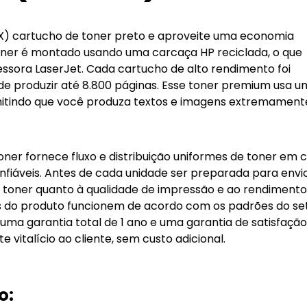
8X)
cartucho de toner preto
e aproveite uma economia
toner é montado usando uma carcaça HP reciclada, o que
essora LaserJet. Cada cartucho de alto rendimento foi
de produzir até 8.800 páginas. Esse toner premium usa 
rmitindo que você produza textos e imagens extremament
oner
fornece fluxo e distribuição uniformes de toner em 
fiáveis. Antes de cada unidade ser preparada para envio
e toner quanto à qualidade de impressão e ao rendimento
s do produto funcionem de acordo com os padrões do set
uma garantia total de 1 ano e uma garantia de satisfaçã
 vitalício ao cliente, sem custo adicional.
o: