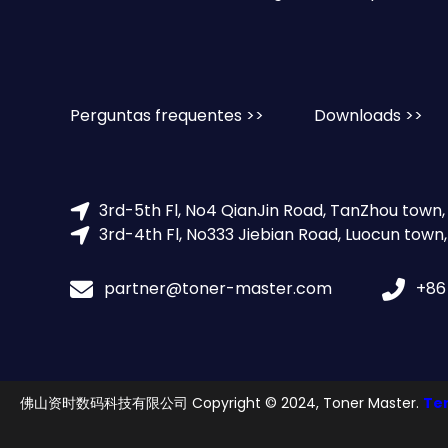
Perguntas frequentes >>
Downloads >>
3rd-5th Fl, No4 QianJin Road, TanZhou town
3rd-4th Fl, No333 Jiebian Road, Luocun town
partner@toner-master.com
+86
佛山资时数码科技有限公司 Copyright © 2024, Toner Master.
Te