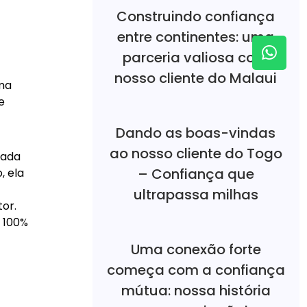
Construindo confiança
entre continentes: uma
parceria valiosa com
nosso cliente do Malaui
uma
e
Dando as boas-vindas
ao nosso cliente do Togo
cada
– Confiança que
, ela
ultrapassa milhas
or.
o 100%
Uma conexão forte
começa com a confiança
mútua: nossa história