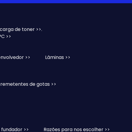
ecarga de toner >>.
C >>
nvolvedor >>
Lâminas >>
 remetentes de gotas >>
 fundador >>
Razões para nos escolher >>