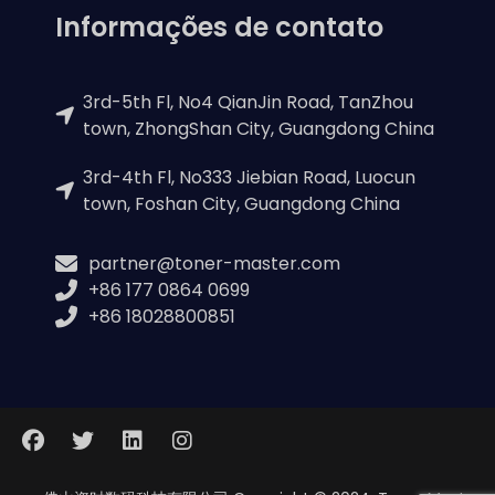
Informações de contato
3rd-5th Fl, No4 QianJin Road, TanZhou
town, ZhongShan City, Guangdong China
3rd-4th Fl, No333 Jiebian Road, Luocun
town, Foshan City, Guangdong China
partner@toner-master.com
+86 177 0864 0699
+86 18028800851