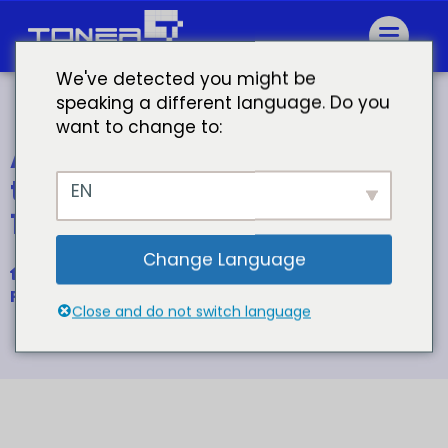
We've detected you might be
speaking a different language. Do you
want to change to:
Atacadistas cartucho de
toner compatível brother hl
EN
1110 toner
Change Language
Início
Para cartucho de toner Brother TN-1000 TN-1050
Close and do not switch language