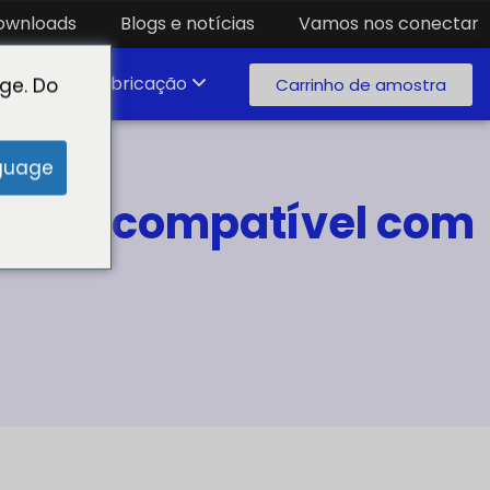
ownloads
Blogs e notícias
Vamos nos conectar
ratório de fabricação
ge. Do
Carrinho de amostra
guage
lorido compatível com