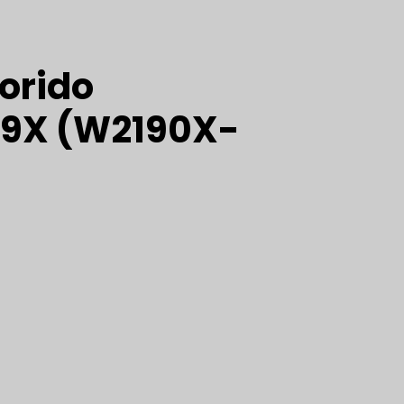
orido
19X (W2190X-