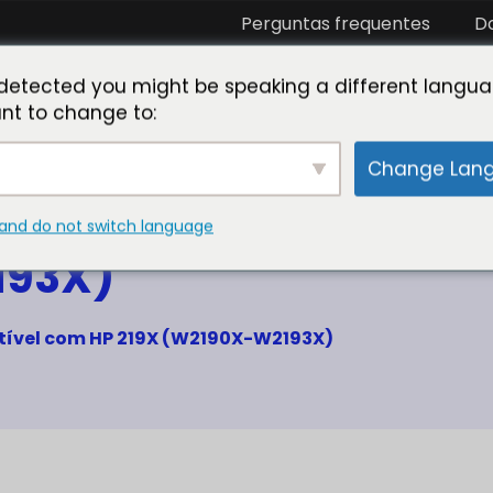
Perguntas frequentes
D
eja nosso parceiro
Conheça o Toner Master
Labo
detected you might be speaking a different langua
nt to change to:
Change Lan
 cartucho de toner co
and do not switch language
193X)
tível com HP 219X (W2190X-W2193X)