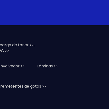
ecarga de toner >>.
C >>
nvolvedor >>
Lâminas >>
 remetentes de gotas >>