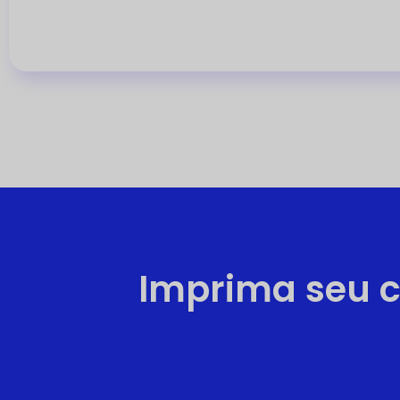
t
e
d
Imprima seu c