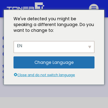
We've detected you might be
speaking a different language. Do you
want to change to:
Cartucho de toner
compatível com HP 56A
EN
CF256A
Change Language
Início
Cartucho de toner compatível com HP 56A
Close and do not switch language
CF256A