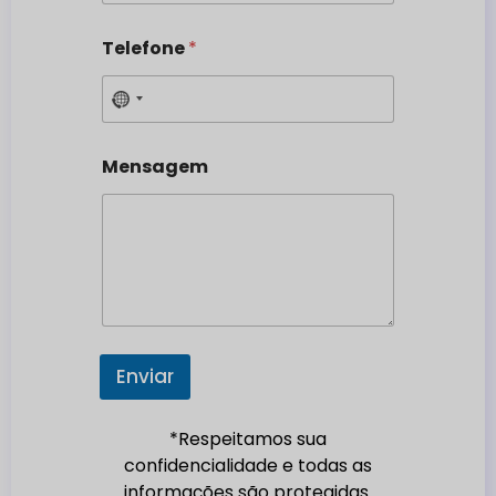
Telefone
*
N
o
c
Mensagem
o
u
n
t
r
y
s
e
Enviar
l
e
*Respeitamos sua
c
confidencialidade e todas as
t
informações são protegidas.