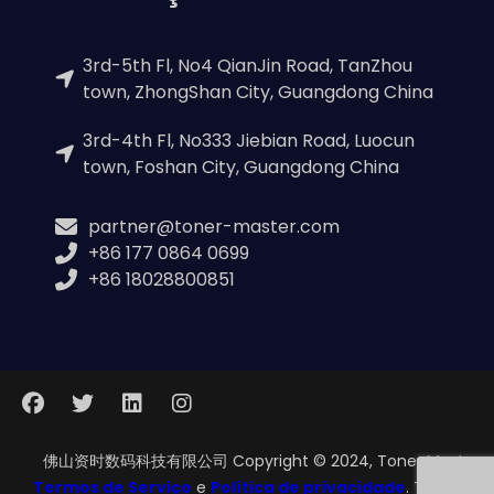
3rd-5th Fl, No4 QianJin Road, TanZhou
town, ZhongShan City, Guangdong China
3rd-4th Fl, No333 Jiebian Road, Luocun
town, Foshan City, Guangdong China
partner@toner-master.com
+86 177 0864 0699
+86 18028800851
佛山资时数码科技有限公司 Copyright © 2024, Toner Master.
Termos de Serviço
e
Política de privacidade
. Todos os