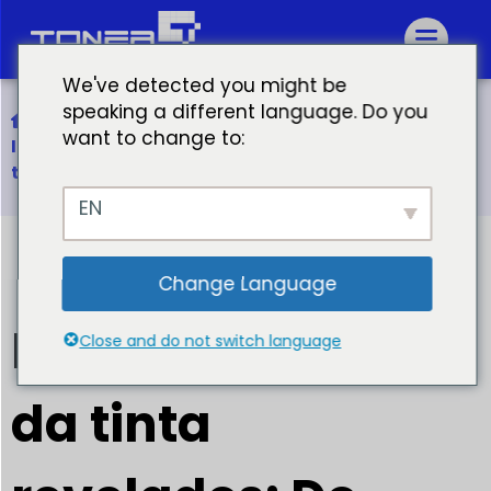
We've detected you might be
speaking a different language. Do you
Início
want to change to:
Ingredientes da tinta revelados: Do que é feita a
tinta de impressora?
EN
Change Language
Ingredientes
Close and do not switch language
da tinta