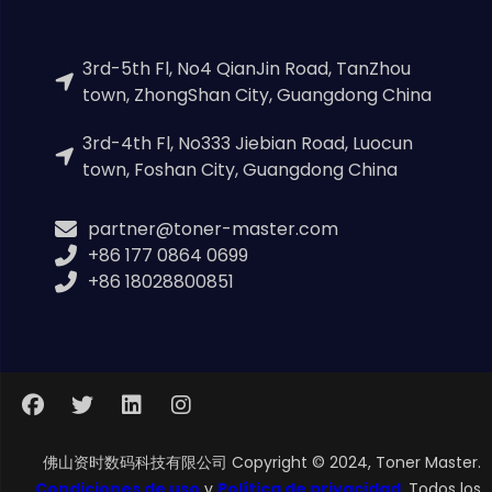
3rd-5th Fl, No4 QianJin Road, TanZhou
town, ZhongShan City, Guangdong China
3rd-4th Fl, No333 Jiebian Road, Luocun
town, Foshan City, Guangdong China
partner@toner-master.com
+86 177 0864 0699
+86 18028800851
佛山资时数码科技有限公司 Copyright © 2024, Toner Master.
Condiciones de uso
y
Política de privacidad
. Todos los