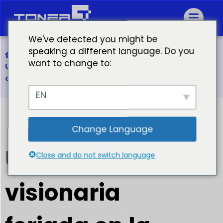
We've detected you might be
speaking a different language. Do you
Inicio
want to change to:
Una asociación visionaria forjada en la ambición
compartida
EN
Change Language
Una asociación
Close and do not switch language
visionaria