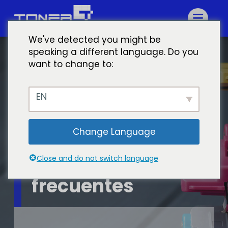
We've detected you might be
speaking a different language. Do you
want to change to:
EN
Change Language
Preguntas
Close and do not switch language
frecuentes