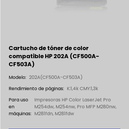
Cartucho de tóner de color
compatible HP 202A (CF500A-
CF503A)
Modelo:
202A(CF500A-CF503A)
Rendimiento de páginas:
K:1,4k CMY:1,3k
Para uso
Impresoras HP Color LaserJet Pro
en
M254dw, M254nw, Pro MFP M280nw,
máquinas:
M281fdn, M281fdw