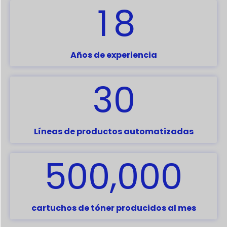
1
8
Años de experiencia
3
0
Líneas de productos automatizadas
,
5
0
0
0
0
0
cartuchos de tóner producidos al mes