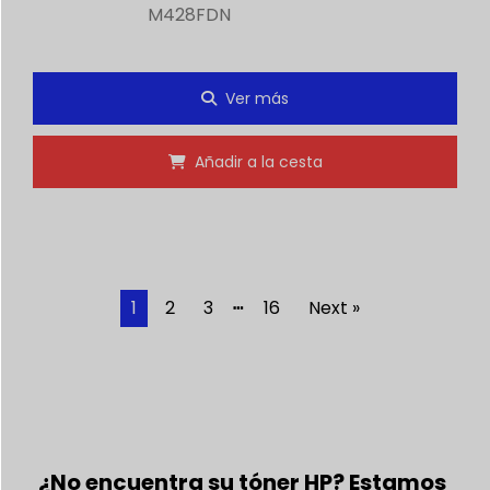
M428FDN
Ver más
Añadir a la cesta
1
2
3
┅
16
Next »
¿No encuentra su tóner HP? Estamos