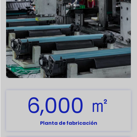
㎡
,
6
0
0
0
Planta de fabricación