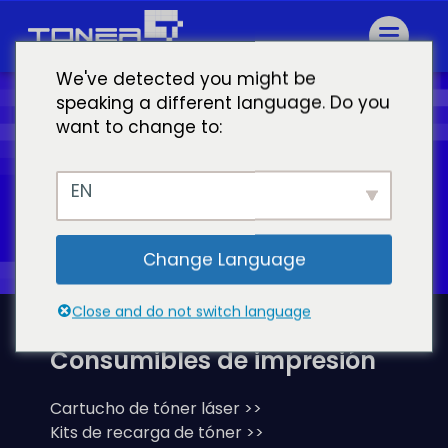
We've detected you might be
speaking a different language. Do you
want to change to:
¡Imprima hoy mismo su camino
hacia el éxito con Toner Master!
EN
Solicitud de presupuesto
Change Language
Close and do not switch language
Consumibles de impresión
Cartucho de tóner láser >>
Kits de recarga de tóner >>