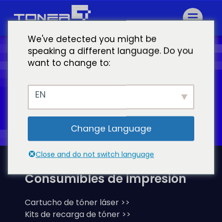
We've detected you might be
speaking a different language. Do you
want to change to:
¡Imprima hoy mismo su camino
hacia el éxito con Toner Master!
EN
Solicitud de presupuesto
Change Language
Close and do not switch language
Consumibles de impresión
Cartucho de tóner láser >>
Kits de recarga de tóner >>