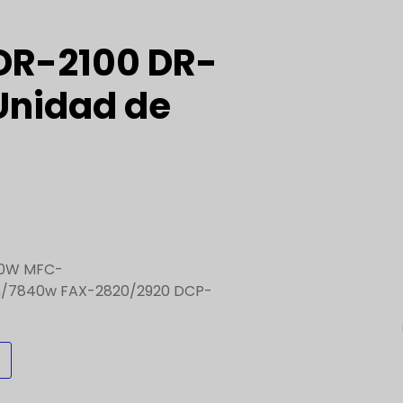
 DR-2100 DR-
Unidad de
70W MFC-
/7840w FAX-2820/2920 DCP-