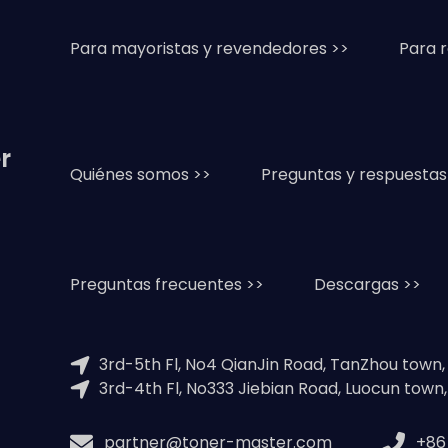
Para mayoristas y revendedores >>
Para 
r
Quiénes somos >>
Preguntas y respuestas
Preguntas frecuentes >>
Descargas >>
3rd-5th Fl, No4 QianJin Road, TanZhou town
3rd-4th Fl, No333 Jiebian Road, Luocun town
partner@toner-master.com
+86