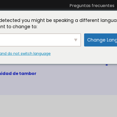
Preguntas frecuentes
óciese con nosotros
Conozca a Toner Master
La
detected you might be speaking a different langua
nt to change to:
Change Lan
and do not switch language
nidad de tambor compa
Unidad de tambor