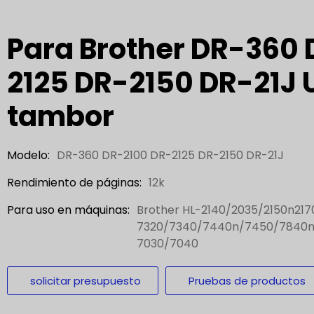
Para Brother DR-360
2125 DR-2150 DR-21J 
tambor
Modelo:
DR-360 DR-2100 DR-2125 DR-2150 DR-21J
Rendimiento de páginas:
12k
Para uso en máquinas:
Brother HL-2140/2035/2150n21
7320/7340/7440n/7450/7840n
7030/7040
solicitar presupuesto
Pruebas de productos