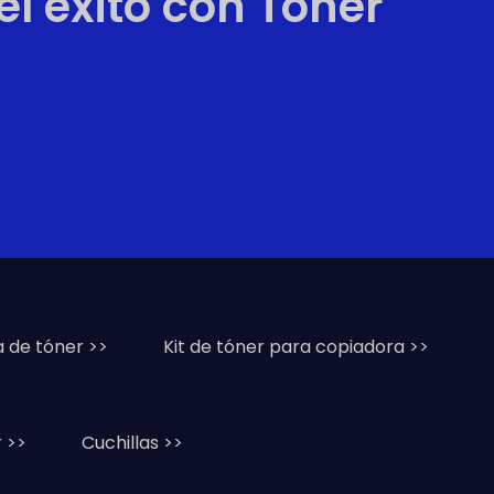
l éxito con Toner
a de tóner >>
Kit de tóner para copiadora >>
 >>
Cuchillas >>