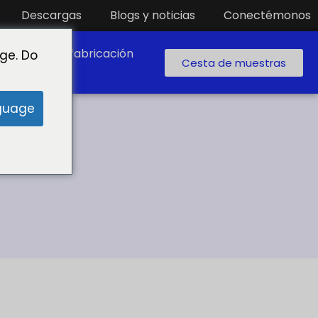
Descargas
Blogs y noticias
Conectémonos
boratorio de fabricación
ge. Do
Cesta de muestras
guage
tible