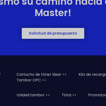
mo su camino hacia e
Master!
Solicitud de presupuesto
e
Cartucho de tóner láser >>
Kits de recarg
Tambor OPC >>
Unidad tambor >>
Tinta >>
Promotor