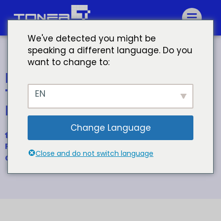
We've detected you might be
speaking a different language. Do you
want to change to:
Mayorista Canon Kit de
Toner Cartucho Compatible
EN
NPG-18 GPR-6 CEXV-3
Change Language
Inicio
Para Canon NPG-18 GPR-6 C-EXV 3 Toner Kit
Close and do not switch language
Cartucho