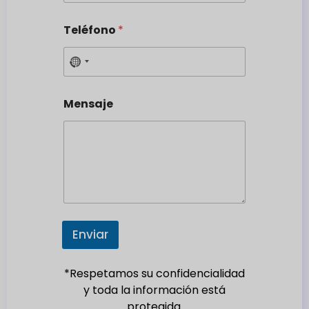
Teléfono
*
N
o
c
Mensaje
o
u
n
t
r
y
s
e
Enviar
l
e
*Respetamos su confidencialidad
c
y toda la información está
t
protegida.