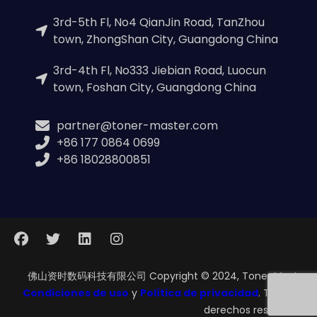
3rd-5th Fl, No4 QianJin Road, TanZhou
town, ZhongShan City, Guangdong China
3rd-4th Fl, No333 Jiebian Road, Luocun
town, Foshan City, Guangdong China
partner@toner-master.com
+86 177 0864 0699
+86 18028800851
佛山资时数码科技有限公司 Copyright © 2024, Toner Master.
Condiciones de uso
y
Política de privacidad
. Todos los
derechos reservados.