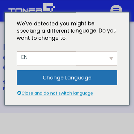
We've detected you might be
speaking a different language. Do you
want to change to:
Mayorista brother cartucho
de toner compatible brother
EN
dcp-l2532dw toner
Change Language
Inicio
Para cartucho de tóner Brother TN-2411 2421
Close and do not switch language