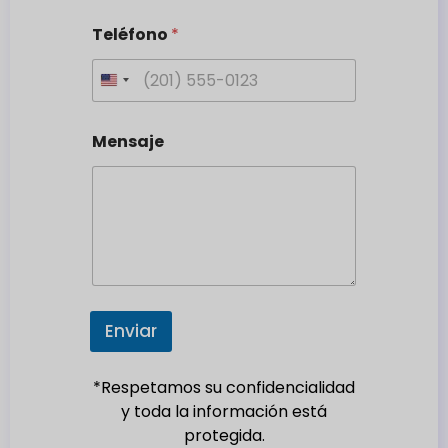
Teléfono
*
U
n
i
Mensaje
t
e
d
S
t
a
t
e
Enviar
s
+
*Respetamos su confidencialidad
1
y toda la información está
protegida.