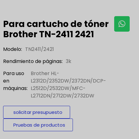
Para cartucho de tóner
Brother TN-2411 2421
Modelo:
TN2411/2421
Rendimiento de páginas:
3k
Para uso
Brother HL-
en
L2312D/2352DW/2372DN/DCP-
máquinas:
L2512D/2532DW/MFC-
L2712DN/2712DW/2732DW
solicitar presupuesto
Pruebas de productos