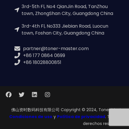
3rd-5th Fl, No4 QianJin Road, TanZhou
town, ZhongShan City, Guangdong China
3rd-4th Fl, No333 Jiebian Road, Luocun
town, Foshan City, Guangdong China
partner@toner-master.com
+86 177 0864 0699
+86 18028800851
佛山资时数码科技有限公司 Copyright © 2024, Toner Master.
Condiciones de uso
y
Política de privacidad
. Todos los
derechos reservados.