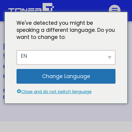
We've detected you might be
speaking a different language. Do you
want to change to:
Fabricante cartucho de
tóner canon 051 cartucho
EN
canon tóner canon
compatible
Change Language
Inicio
Close and do not switch language
Para Canon CRG-051 Cartucho de tóner