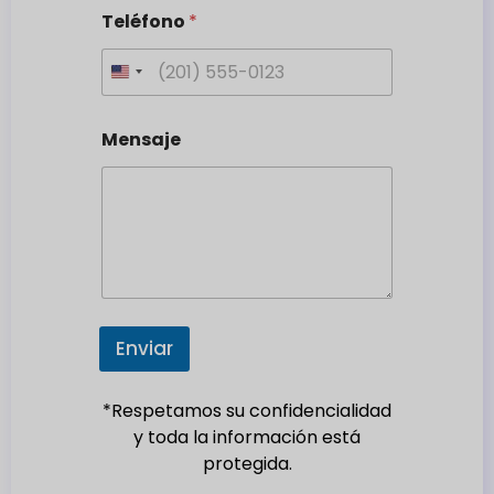
Teléfono
*
U
n
i
Mensaje
t
e
d
S
t
a
t
e
Enviar
s
+
*Respetamos su confidencialidad
1
y toda la información está
protegida.