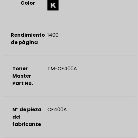
Color
Rendimiento
1400
de página
Toner
TM-CF400A
Master
Part No.
Nº de pieza
CF400A
del
fabricante