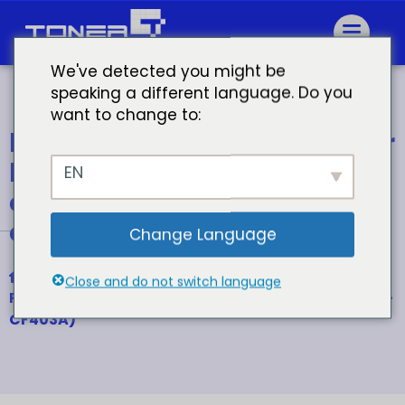
We've detected you might be
speaking a different language. Do you
want to change to:
hp laserjet cartucho de tóner
hp 201a cartucho de tóner
EN
color laserjet pro m252dw
cartuchos de tóner
Change Language
Inicio
Close and do not switch language
Para cartucho de tóner de color HP 201A (CF400A-
CF403A)