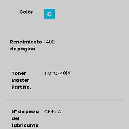
Color
Rendimiento
1400
de página
Toner
TM-CF401A
Master
Part No.
Nº de pieza
CF401A
del
fabricante