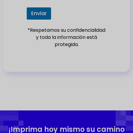
t
e
Enviar
s
+
*Respetamos su confidencialidad
1
y toda la información está
protegida.
¡Imprima hoy mismo su camino