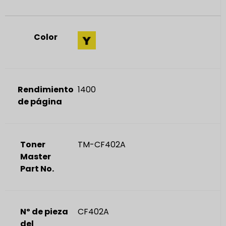
Color
Rendimiento
1400
de página
Toner
TM-CF402A
Master
Part No.
Nº de pieza
CF402A
del