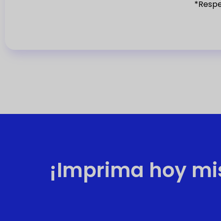
*Respe
1
¡Imprima hoy mis