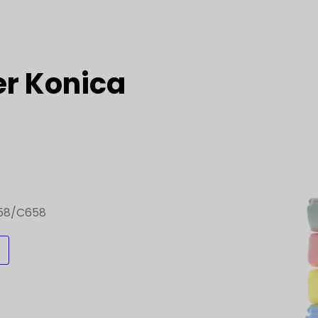
er Konica
558/C658