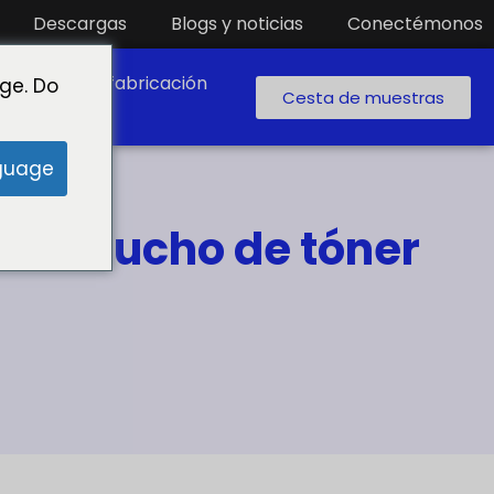
Descargas
Blogs y noticias
Conectémonos
boratorio de fabricación
ge. Do
Cesta de muestras
guage
a cartucho de tóner