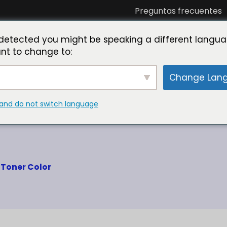
Preguntas frecuentes
óciese con nosotros
Conozca a Toner Master
La
detected you might be speaking a different langua
nt to change to:
Change Lan
and do not switch language
ica minolta de fábric
 Toner Color