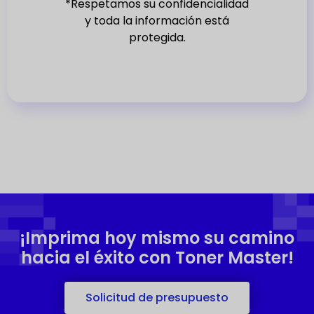
*Respetamos su confidencialidad
1
y toda la información está
protegida.
¡Imprima hoy mismo su camino
hacia el éxito con Toner Master!
Solicitud de presupuesto