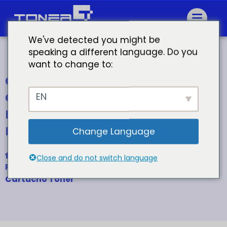
We've detected you might be
speaking a different language. Do you
want to change to:
cartuchos de tóner para
copiadoras kyocera
EN
m6630cidn
m2135dn
m2635dn
tono
Change Language
Inicio
Close and do not switch language
Para Kyocera TK-1150 1151 1152 1154 1156 1157 Kit
Cartucho Toner