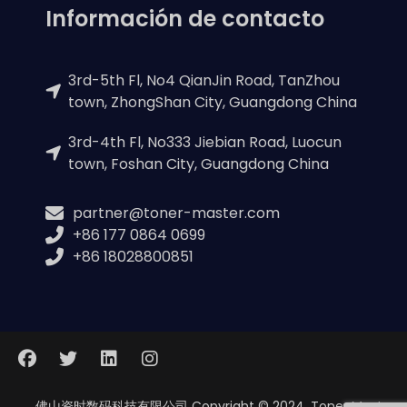
Información de contacto
3rd-5th Fl, No4 QianJin Road, TanZhou
town, ZhongShan City, Guangdong China
3rd-4th Fl, No333 Jiebian Road, Luocun
town, Foshan City, Guangdong China
partner@toner-master.com
+86 177 0864 0699
+86 18028800851
佛山资时数码科技有限公司 Copyright © 2024, Toner Master.