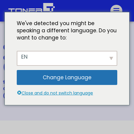
We've detected you might be
speaking a different language. Do you
want to change to:
Cartucho de tóner de color
compatible HP 305A
EN
(CE410A-CE413A)
Change Language
Inicio
Cartucho de tóner de color compatible HP 305A
Close and do not switch language
(CE410A-CE413A)