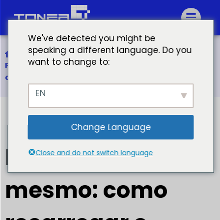
We've detected you might be
speaking a different language. Do you
Início
want to change to:
Faça você mesmo: como recarregar o cartucho
de toner e economizar dinheiro
EN
Change Language
Faça você
Close and do not switch language
mesmo: como