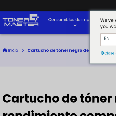
Consumibles de impresión
As
We've 
you wa
EN
Inicio
Cartucho de tóner negro de alto rendim
Close 
Cartucho de tóner 
rendimiento compa