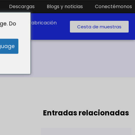
Descargas
Blogs y noticias
Conectémonos
boratorio de fabricación
ge. Do
Cesta de muestras
guage
51A
Entradas relacionadas