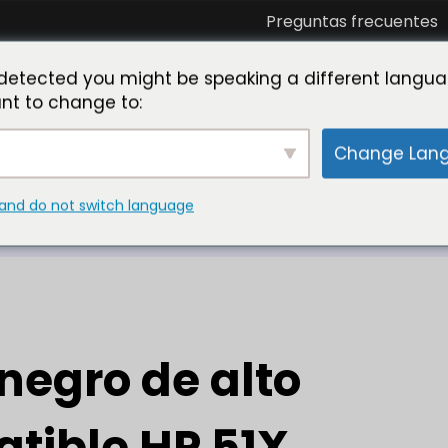
Preguntas frecuentes
óciese con nosotros
Conozca a Toner Master
La
detected you might be speaking a different langua
nt to change to:
Change Lan
iento compatible HP 51X (Q7551X) Sustituye a HP Q75
and do not switch language
negro de alto
tible HP 51X