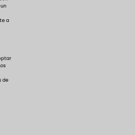
 un
te a
optar
Los
s de