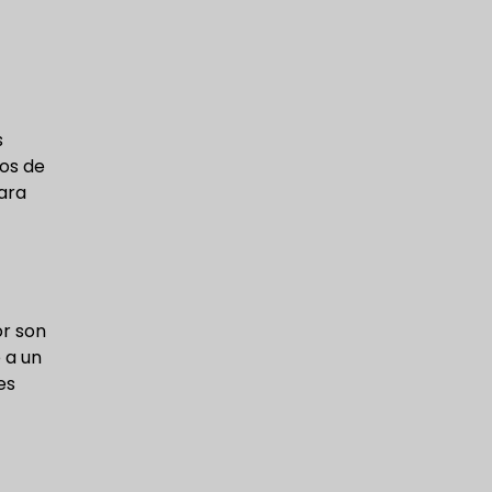
s
os de
para
or son
 a un
es