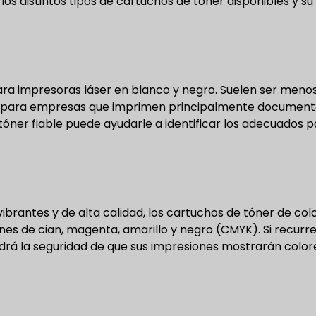
s distintos tipos de cartuchos de tóner disponibles y su
a impresoras láser en blanco y negro. Suelen ser meno
les para empresas que imprimen principalmente document
tóner fiable puede ayudarle a identificar los adecuados 
brantes y de alta calidad, los cartuchos de tóner de col
nes de cian, magenta, amarillo y negro (CMYK). Si recurre
drá la seguridad de que sus impresiones mostrarán color