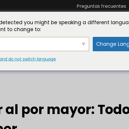
Preguntas frecuentes
óciese con nosotros
Conozca a Toner Master
La
detected you might be speaking a different langua
nt to change to:
Change Lan
o que necesita saber
and do not switch language
 al por mayor: Tod
ber