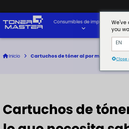
Consumibles de impresión
As
We've 
you wa
EN
Inicio
Cartuchos de tóner al por mayor: Todo l
Close 
Cartuchos de tóner
lo que necesita sa