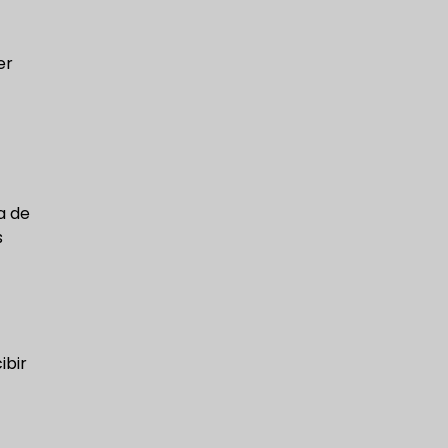
er
a de
s
ibir