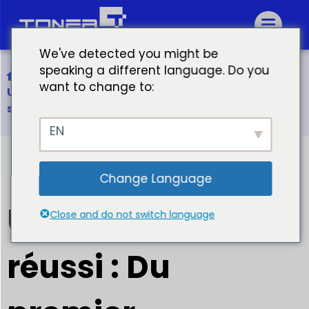
We've detected you might be
speaking a different language. Do you
Accueil
want to change to:
Un partenariat réussi : Du premier contact à la
signature du contrat
EN
Change Language
Un partenariat
Close and do not switch language
réussi : Du