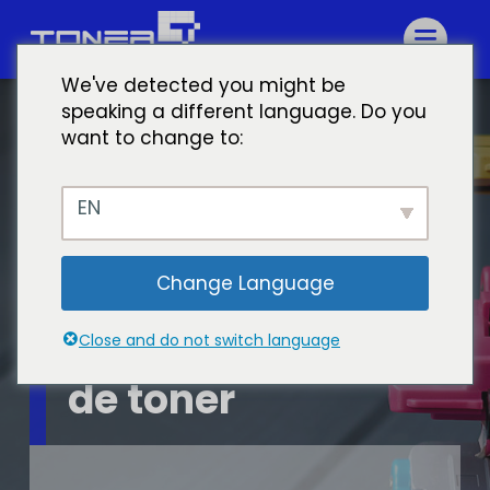
We've detected you might be
speaking a different language. Do you
want to change to:
EN
Change Language
Kits de recharge
Close and do not switch language
de toner