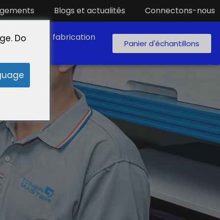
rgements
Blogs et actualités
Connectons-nous
aboratoire de fabrication
ge. Do
Panier d'échantillons
guage