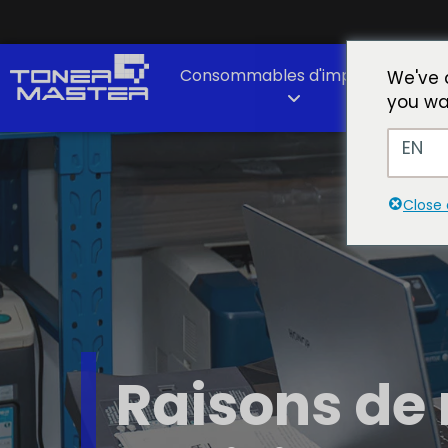
Consommables d'impression
P
We've 
you wa
EN
Close 
Raisons de