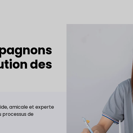
mpagnons
ution des
ide, amicale et experte
u processus de