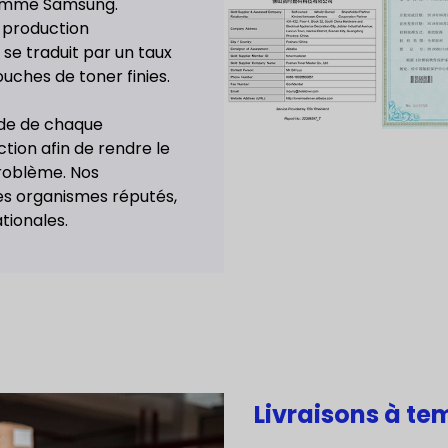
comme Samsung.
e production
 se traduit par un taux
uches de toner finies.
de de chaque
ion afin de rendre le
roblème. Nos
des organismes réputés,
tionales.
Livraisons à te