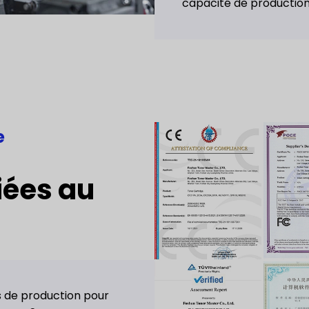
capacité de production
e
iées au
es de production pour