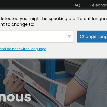
FAQ
Télécha
artenaire avec nous
Rencontre avec Toner Master
L
detected you might be speaking a different langua
nt to change to:
Change Lan
and do not switch language
 nous