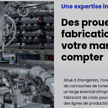
Une expertise i
Des prou
fabricati
votre ma
compter
Situé à Zhongshan, Tone
de cartouches de tone
un large éventail d'imp
fabricant de choix po
des lignes de producti