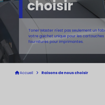
choisir
Toner Master n'est pas seulement un fab
votre guichet unique pour les cartouches 
fournitures pour imprimantes.
Accueil
Raisons de nous choisir