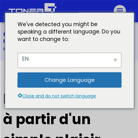
We've detected you might be
speaking a different language. Do you
Accueil
want to change to:
Briser la glace à partir d'un simple plaisir partagé
du poisson bouilli aux cornichons du Sichuan
EN
Change Language
Briser la glace
Close and do not switch language
à partir d'un