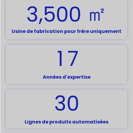
㎡
,
3
5
0
0
Usine de fabrication pour frère uniquement
1
7
Années d'expertise
3
0
Lignes de produits automatisées