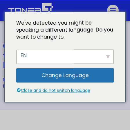
We've detected you might be
speaking a different language. Do you
want to change to:
Grossistes cartouche de
toner compatible brother
EN
brother hl 1110 toner
Change Language
Accueil
Pour Brother TN-1000 TN-1050 Cartouche de toner
Close and do not switch language