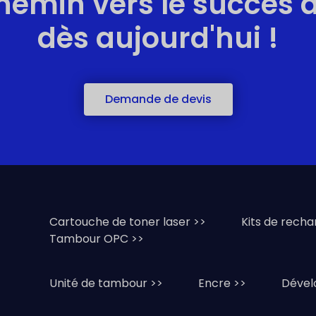
hemin vers le succès 
dès aujourd'hui !
Demande de devis
s
Cartouche de toner laser >>
Kits de recha
Tambour OPC >>
Unité de tambour >>
Encre >>
Dével