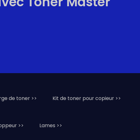
avec Toner Master
rge de toner >>
Kit de toner pour copieur >>
oppeur >>
Lames >>