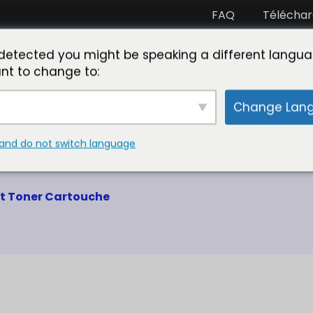
FAQ
Télécha
artenaire avec nous
Rencontre avec Toner Master
L
detected you might be speaking a different langua
nt to change to:
Change Lan
and do not switch language
ble Canon Cartouche
t Toner Cartouche