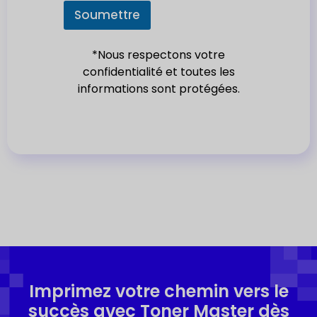
e
Soumettre
s
+
*Nous respectons votre
1
confidentialité et toutes les
informations sont protégées.
Imprimez votre chemin vers le
succès avec Toner Master dès