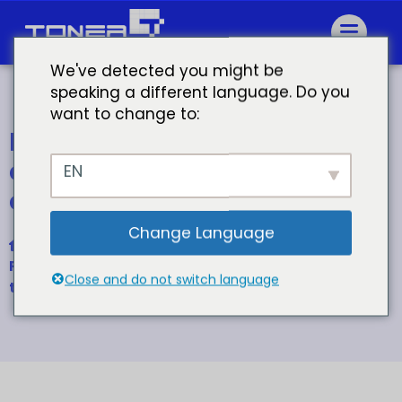
We've detected you might be
speaking a different language. Do you
want to change to:
Fabrication de cartouches
canon 131 toner compatible
EN
canon
Change Language
Accueil
Pour Canon CRG-131 331 531 731 Cartouche de
Close and do not switch language
toner couleur compatible