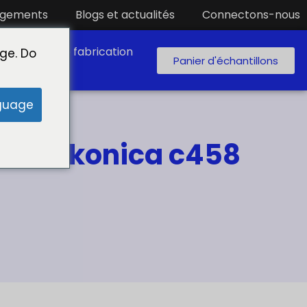
rgements
Blogs et actualités
Connectons-nous
aboratoire de fabrication
ge. Do
Panier d'échantillons
guage
toner konica c458