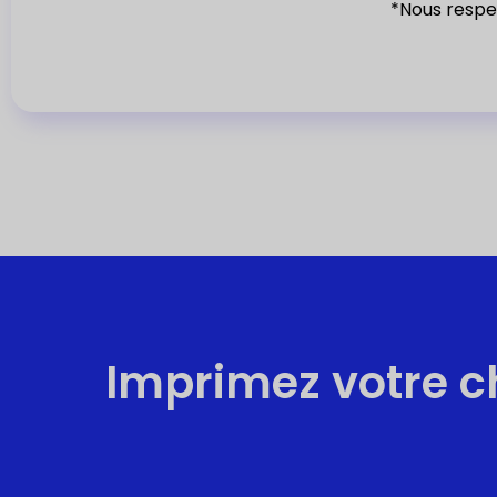
*Nous respec
c
t
e
d
Imprimez votre c