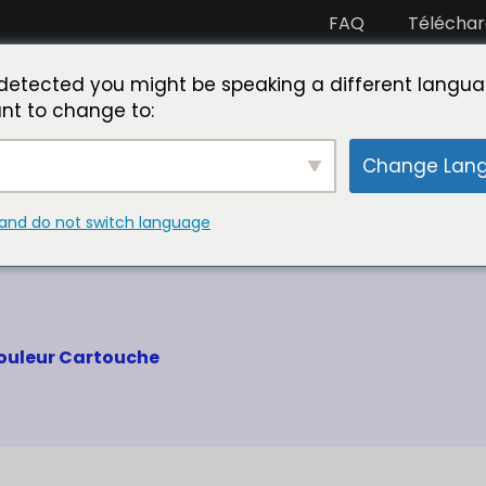
FAQ
Télécha
artenaire avec nous
Rencontre avec Toner Master
L
detected you might be speaking a different langua
nt to change to:
Change Lan
and do not switch language
'usine konica minolta 
Couleur Cartouche