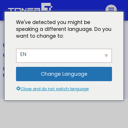
We've detected you might be
speaking a different language. Do you
want to change to:
Cartouche de toner
compatible Samsung
EN
Accueil
Change Language
Pour la cartouche de toner Samsung MLT-D106S
Close and do not switch language