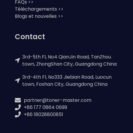
FAQs >>
Téléchargements >>
Blogs et nouvelles >>
Contact
3rd-5th Fl, No4 QianJin Road, TanZhou
town, ZhongShan City, Guangdong China
3rd-4th Fl, No333 Jiebian Road, Luocun
town, Foshan City, Guangdong China
partner@toner-master.com
+86 177 0864 0699
+86 18028800851