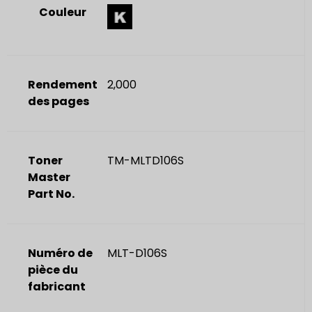
Couleur
Rendement
2,000
des pages
Toner
TM-MLTD106S
Master
Part No.
Numéro de
MLT-D106S
pièce du
fabricant