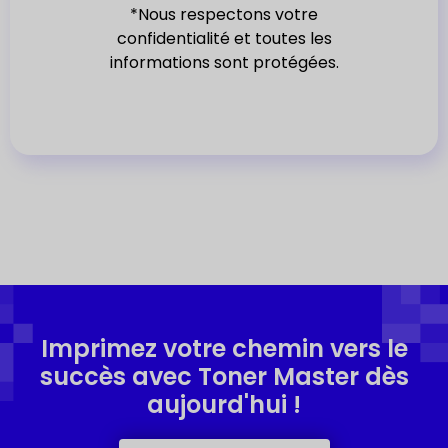
*Nous respectons votre
c
confidentialité et toutes les
t
informations sont protégées.
e
d
Imprimez votre chemin vers le
succès avec Toner Master dès
aujourd'hui !