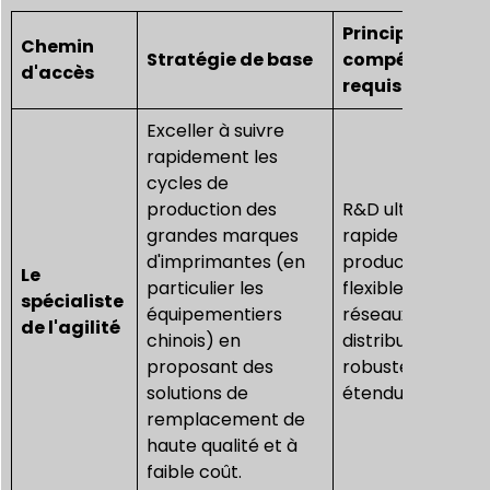
Principales
Chemin
Stratégie de base
compétences
d'accès
requises
Exceller à suivre
rapidement les
cycles de
production des
R&D ultra-
grandes marques
rapide et
d'imprimantes (en
production
Le
particulier les
flexible ;
spécialiste
équipementiers
réseaux de
de l'agilité
chinois) en
distribution
proposant des
robustes et
solutions de
étendus.
remplacement de
haute qualité et à
faible coût.