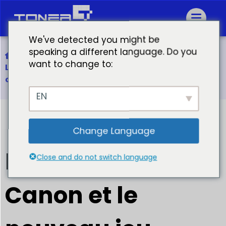
We've detected you might be
speaking a different language. Do you
Accueil
want to change to:
La sortie de Canon et le nouveau jeu des
cartouches de toner compatibles
EN
Change Language
La sortie de
Close and do not switch language
Canon et le