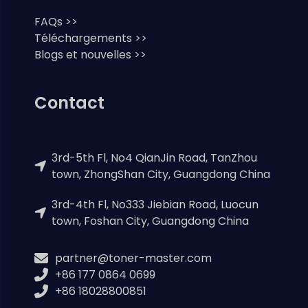
FAQs >>
Téléchargements >>
Blogs et nouvelles >>
Contact
3rd-5th Fl, No4 QianJin Road, TanZhou
town, ZhongShan City, Guangdong China
3rd-4th Fl, No333 Jiebian Road, Luocun
town, Foshan City, Guangdong China
partner@toner-master.com
+86 177 0864 0699
+86 18028800851