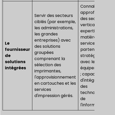
Connaissance
approfondie
Servir des secteurs
des secteurs
ciblés (par exemple,
verticaux et
les administrations,
expertise en
les grandes
matière de
entreprises) avec
Le
services ;
des solutions
fournisseur
partenariats
groupées
de
stratégiques
comprenant la
solutions
avec les
sélection des
intégrées
équipementiers
imprimantes,
; capacités
l'approvisionnement
d'intégration
en cartouches et les
des
services
technologies
d'impression gérés.
de
l'information.